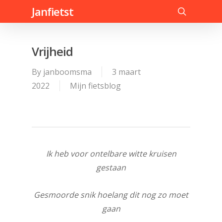
Skip
Janfietst
to
search
main
content
Vrijheid
By
janboomsma
3 maart
2022
Mijn fietsblog
Ik heb voor ontelbare witte kruisen
gestaan
Gesmoorde snik hoelang dit nog zo moet
gaan