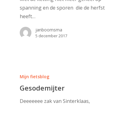
spanning en de sporen die de herfst
heeft…
janboomsma
5 december 2017
Mijn fietsblog
Gesodemijter
Deeeeeee zak van Sinterklaas,
Sinterklaas, Sinterklaas... Ik heb er nu
eerst wel genoeg van. O…
janboomsma
29 november 2017