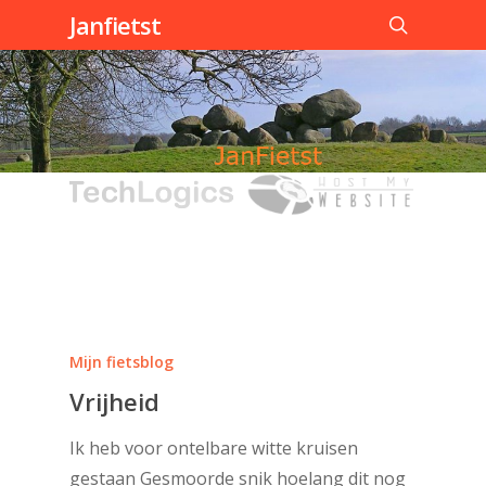
Skip
Janfietst
to
search
main
content
Mijn fietsblog
Vrijheid
Ik heb voor ontelbare witte kruisen
gestaan Gesmoorde snik hoelang dit nog