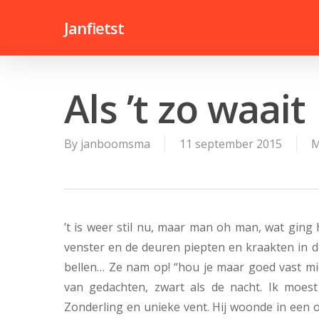
Skip
Janfietst
to
main
content
Als ’t zo waait
By
janboomsma
11 september 2015
M
’t is weer stil nu, maar man oh man, wat ging
venster en de deuren piepten en kraakten in 
bellen… Ze nam op! “hou je maar goed vast mi
van gedachten, zwart als de nacht. Ik moest
Zonderling en unieke vent. Hij woonde in een ou