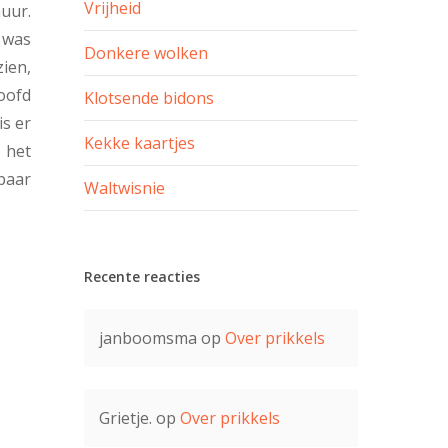
Vrijheid
huur.
 was
Donkere wolken
ien,
hoofd
Klotsende bidons
is er
Kekke kaartjes
 het
paar
Waltwisnie
Recente reacties
janboomsma
op
Over prikkels
Grietje.
op
Over prikkels