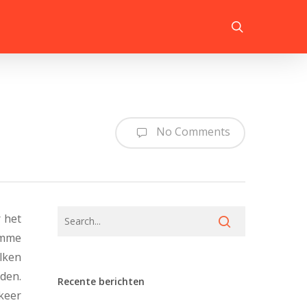
search
No Comments
 het
amme
lken
den.
Recente berichten
 keer