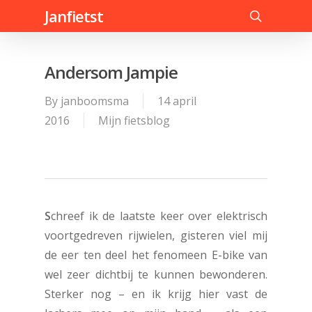
Skip
Janfietst
to
search
main
content
Andersom Jampie
By
janboomsma
14 april
2016
Mijn fietsblog
S
chreef ik de laatste keer over elektrisch
voortgedreven rijwielen, gisteren viel mij
de eer ten deel het fenomeen E-bike van
wel zeer dichtbij te kunnen bewonderen.
Sterker nog – en ik krijg hier vast de