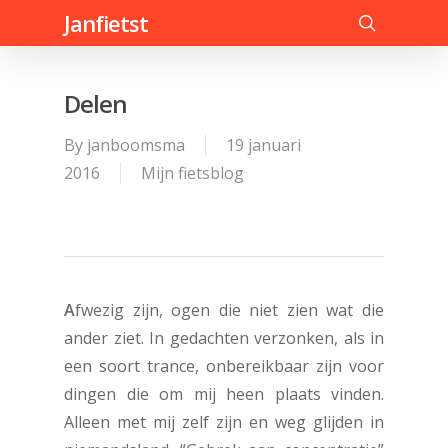
Skip
Janfietst
to
search
main
content
Delen
By
janboomsma
19 januari
2016
Mijn fietsblog
A
fwezig zijn, ogen die niet zien wat die
ander ziet. In gedachten verzonken, als in
een soort trance, onbereikbaar zijn voor
dingen die om mij heen plaats vinden.
Alleen met mij zelf zijn en weg glijden in