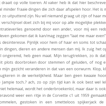
raait op volle toeren. Al vaker heb ik dat hier beschreve
aal minder fraaie dingen die zich daar afspelen hoor. Het is
 zo uitputtend zijn. Nu wil niemand graag uit zijn of haar 
erschijnsel doet zich bij mij voor op alle mogelijke plekk
tratieverlies genoemd door een ander, voor mij een redd
 leven gekomen dat ik kan/mag zeggen “laat me maar even”.
 desinteresse. Pijnlijk voor hem of haar en soms tot scha
in dingen, dieren en andere mensen dan mij. Ik zuig het o
l ongeremd, heb geen maat. Mijn terugtrekken, zo ik dat 
t dit plots doorbroken door stemmen of geluiden, of nog e
n mijn gezicht veranderen in dat van een oorwurm. Klop, k
rugkeren in de werkelijkheid. Maar ben geen kwaaie hoor
 Jampie toch..? ach, zo op zijn tijd kan ik ook best wel l
niet helemaal, wordt het onderbroekenlol, maar daar is ook
ravond weer een ritje in de Corvette c1 uit 1959 gemaakt
ommelen, gestoken in een smetteloos spijkerjack de 