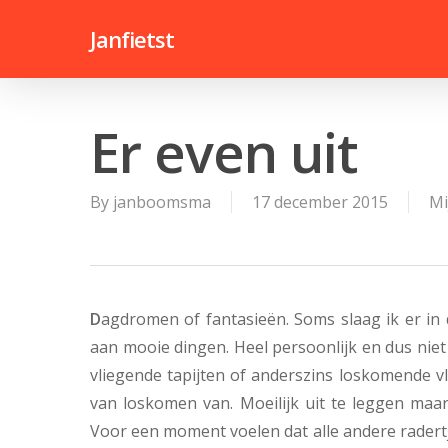
Skip
Janfietst
to
main
content
Er even uit
By
janboomsma
17 december 2015
Mi
D
agdromen of fantasieën. Soms slaag ik er in
aan mooie dingen. Heel persoonlijk en dus niet 
vliegende tapijten of anderszins loskomende vl
van loskomen van. Moeilijk uit te leggen maa
Voor een moment voelen dat alle andere radertje