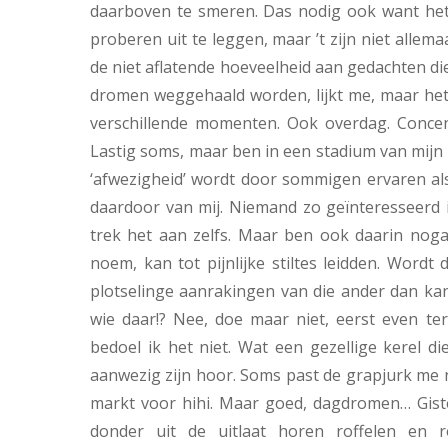
daarboven te smeren. Das nodig ook want het d
proberen uit te leggen, maar ’t zijn niet allem
de niet aflatende hoeveelheid aan gedachten die
dromen weggehaald worden, lijkt me, maar het v
verschillende momenten. Ook overdag. Concen
Lastig soms, maar ben in een stadium van mijn
‘afwezigheid’ wordt door sommigen ervaren als
daardoor van mij. Niemand zo geïnteresseerd 
trek het aan zelfs. Maar ben ook daarin noga
noem, kan tot pijnlijke stiltes leidden. Word
plotselinge aanrakingen van die ander dan ka
wie daar!? Nee, doe maar niet, eerst even te
bedoel ik het niet. Wat een gezellige kerel die
aanwezig zijn hoor. Soms past de grapjurk me 
markt voor hihi. Maar goed, dagdromen… Giste
donder uit de uitlaat horen roffelen en r