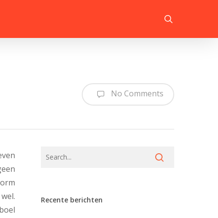
search
No Comments
even
 geen
 vorm
wel.
Recente berichten
 boel