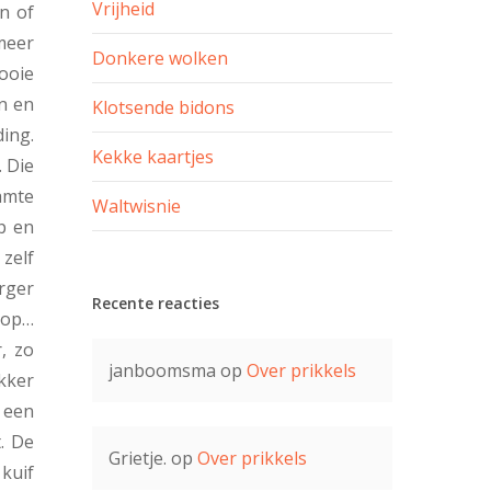
Vrijheid
n of
 meer
Donkere wolken
mooie
en en
Klotsende bidons
ing.
Kekke kaartjes
 Die
amte
Waltwisnie
p en
zelf
rger
Recente reacties
lop…
, zo
janboomsma
op
Over prikkels
ekker
 een
. De
Grietje.
op
Over prikkels
kuif