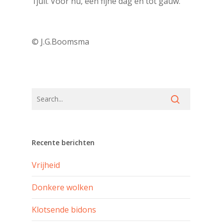
1juli. Voor nu, een fijne dag en tot gauw.
© J.G.Boomsma
Recente berichten
Vrijheid
Donkere wolken
Klotsende bidons