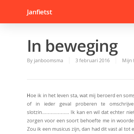
Skip
Janfietst
to
main
content
In beweging
By
janboomsma
3 februari 2016
Mijn 
H
oe ik in het leven sta, wat mij beroerd en som
of in ieder geval proberen te omschrijv
slotzin……………………. Ik kan en wil dat echter nie
zorgen voor een soort behoefte me in woorden 
Zou ik een musicus zijn, dan had dit vast al tot