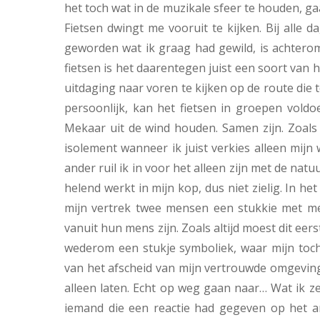
het toch wat in de muzikale sfeer te houden, gaa
Fietsen dwingt me vooruit te kijken. Bij alle d
geworden wat ik graag had gewild, is achterom 
fietsen is het daarentegen juist een soort van h
uitdaging naar voren te kijken op de route die t
persoonlijk, kan het fietsen in groepen vold
Mekaar uit de wind houden. Samen zijn. Zoals 
isolement wanneer ik juist verkies alleen mij
ander ruil ik in voor het alleen zijn met de nat
helend werkt in mijn kop, dus niet zielig. In h
mijn vertrek twee mensen een stukkie met me
vanuit hun mens zijn. Zoals altijd moest dit eers
wederom een stukje symboliek, waar mijn toch
van het afscheid van mijn vertrouwde omgeving (
alleen laten. Echt op weg gaan naar… Wat ik ze
iemand die een reactie had gegeven op het ar