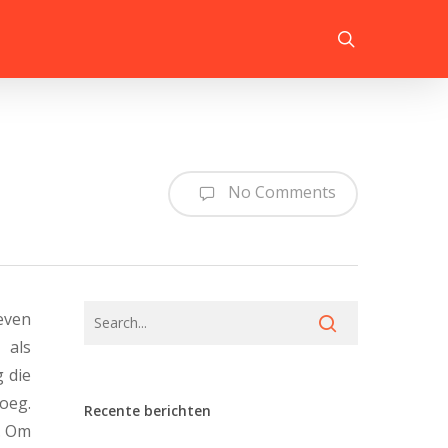
search
No Comments
reven
 als
 die
oeg.
Recente berichten
f. Om