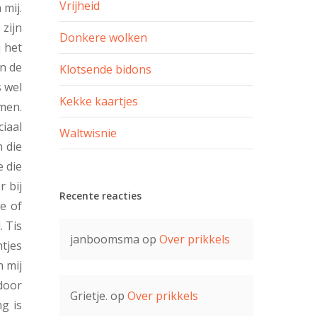
Vrijheid
 mij.
 zijn
Donkere wolken
j het
en de
Klotsende bidons
s wel
Kekke kaartjes
men.
iaal
Waltwisnie
 die
e die
r bij
Recente reacties
e of
. Tis
janboomsma
op
Over prikkels
tjes
n mij
 door
Grietje.
op
Over prikkels
g is