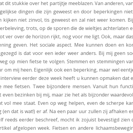
t dit stukkie over het partijtje meeblazen. Van anderen, van
agelijkse dingen die zijn geweest en door beperkingen niet
kijken niet zinvol, tis geweest en zal niet weer komen. Bi
erbeleving, trots, op de sporen die de wieltjes achterlaten 
ot ver over de horizon rijkt, nog voor me ligt. Ook, maar da
oening geven. Het sociale aspect. Mee kunnen doen en ko
gezegd is dat voor een ieder weer anders. Bij mij geen soc
n weg op mien fietse te volgen. Stemmen en stemmingen van
uur om mij heen. Eigenlijk ook een beperking, maar wel eentj
et interview eerder deze week heeft u kunnen opmaken dat e
 mee fietsen. Twee bijzondere mensen. Vanuit hun functi
t even bezinken bij mij, maar zie het als bijzonder waardevol
t vol mee staat. Even op weg helpen, even de scherpe kan
en dat is wat!) er af. Na een paar uur zullen zij afhaken e
lf reeds eerder beschreef, mocht ik zojuist bevestigd zien
tikel afgelopen week. Fietsen en andere lichaamsbewegin