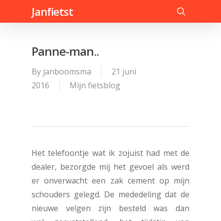
Skip
Janfietst
to
search
main
content
Panne-man..
By
janboomsma
21 juni
2016
Mijn fietsblog
Het telefoontje wat ik zojuist had met de
dealer, bezorgde mij het gevoel als werd
er onverwacht een zak cement op mijn
schouders gelegd. De mededeling dat de
nieuwe velgen zijn besteld was dan