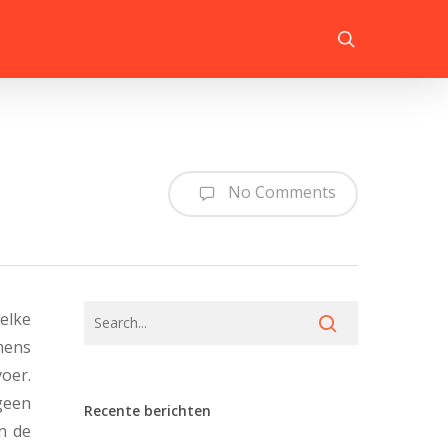
search
No Comments
elke
mens
oer.
geen
Recente berichten
n de