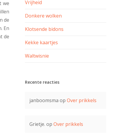
Vrijheid
t we
illen
Donkere wolken
in de
. En
Klotsende bidons
at de
Kekke kaartjes
Waltwisnie
Recente reacties
janboomsma
op
Over prikkels
Grietje.
op
Over prikkels