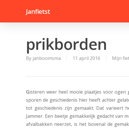
Skip
Janfietst
to
main
content
prikborden
By
janboomsma
11 april 2016
Mijn fie
G
isteren weer heel mooie plaatjes voor ogen
sporen de geschiedenis hier heeft achter gela
tot geschiedenis zijn gemaakt. Dat varieert 
Jammer. Een beetje gemakkelijk gedacht van m
afvalbakken neerzet, is het bovenal de gemak