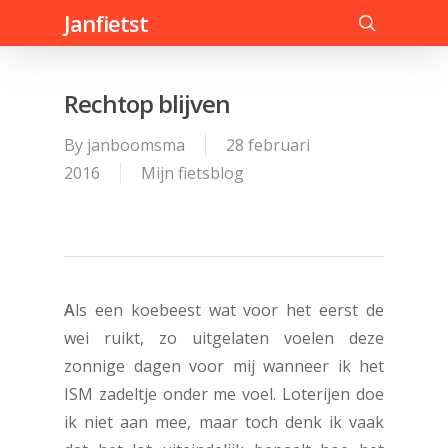
Skip
Janfietst
to
search
main
content
Rechtop blijven
By
janboomsma
28 februari
2016
Mijn fietsblog
A
ls een koebeest wat voor het eerst de
wei ruikt, zo uitgelaten voelen deze
zonnige dagen voor mij wanneer ik het
ISM zadeltje onder me voel. Loterijen doe
ik niet aan mee, maar toch denk ik vaak