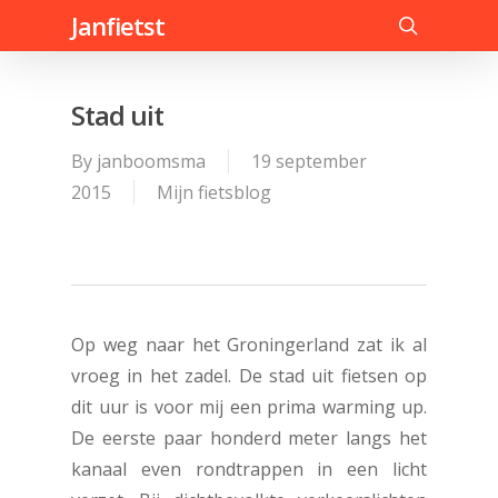
Skip
Janfietst
to
search
main
content
Stad uit
By
janboomsma
19 september
2015
Mijn fietsblog
Op weg naar het Groningerland zat ik al
vroeg in het zadel. De stad uit fietsen op
dit uur is voor mij een prima warming up.
De eerste paar honderd meter langs het
kanaal even rondtrappen in een licht