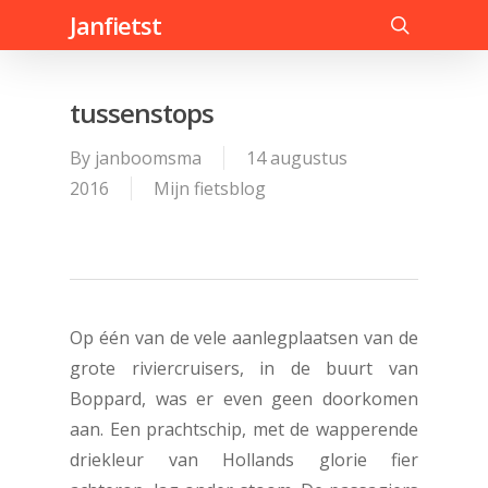
Skip
Janfietst
to
search
main
content
tussenstops
By
janboomsma
14 augustus
2016
Mijn fietsblog
Op één van de vele aanlegplaatsen van de
grote riviercruisers, in de buurt van
Boppard, was er even geen doorkomen
aan. Een prachtschip, met de wapperende
driekleur van Hollands glorie fier