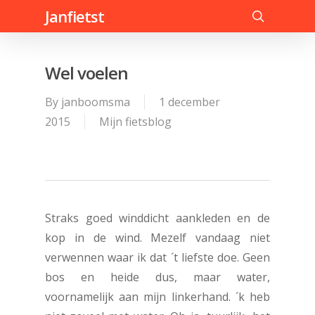
Skip
Janfietst
to
search
main
content
Wel voelen
By
janboomsma
1 december
2015
Mijn fietsblog
Straks goed winddicht aankleden en de
kop in de wind. Mezelf vandaag niet
verwennen waar ik dat ´t liefste doe. Geen
bos en heide dus, maar water,
voornamelijk aan mijn linkerhand. ´k heb