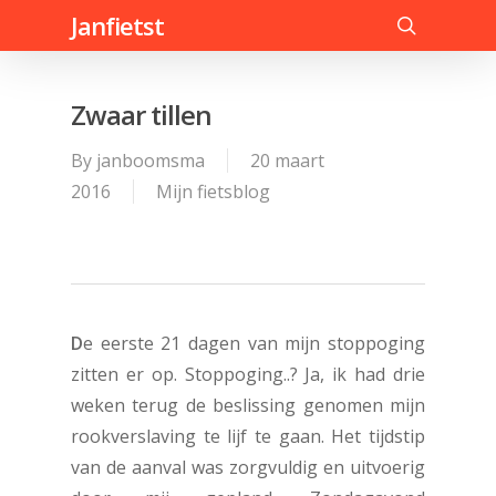
Skip
Janfietst
to
search
main
content
Zwaar tillen
By
janboomsma
20 maart
2016
Mijn fietsblog
D
e eerste 21 dagen van mijn stoppoging
zitten er op. Stoppoging..? Ja, ik had drie
weken terug de beslissing genomen mijn
rookverslaving te lijf te gaan. Het tijdstip
van de aanval was zorgvuldig en uitvoerig